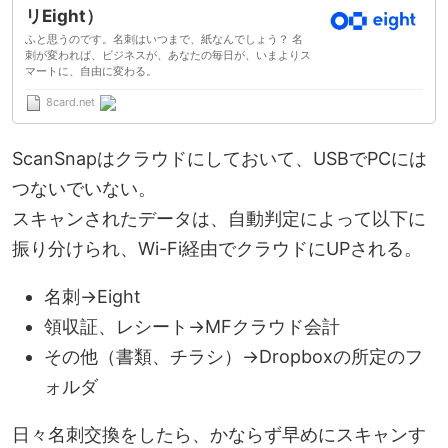
リEight）
ふと思うのです。名刺はいつまで、紙なんでしょう？ 名
刺が変われば、ビジネスが、あなたの毎日が、いまよりス
マートに、自由に変わる。
8card.net
ScanSnapはクラウドにしておいて、USBでPCには
つないでいない。
スキャンされたデータは、自動判定によって以下に
振り分けられ、Wi-Fi経由でクラウドにUPされる。
名刺→Eight
領収証、レシート→MFクラウド会計
その他（書類、チラシ）→Dropboxの所定のフ
ォルダ
日々名刺交換をしたら、かならず早めにスキャンす