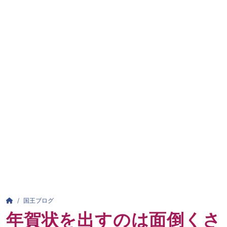
パンくずリスト
HOME
国王ブログ
年賀状を出すのは面倒くさ