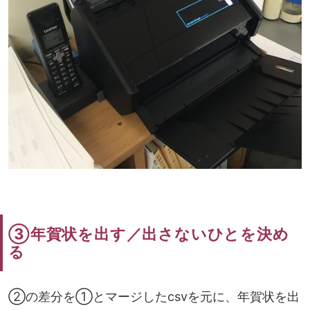
③年賀状を出す／出さないひとを決め
る
②の差分を①とマージしたcsvを元に、年賀状を出