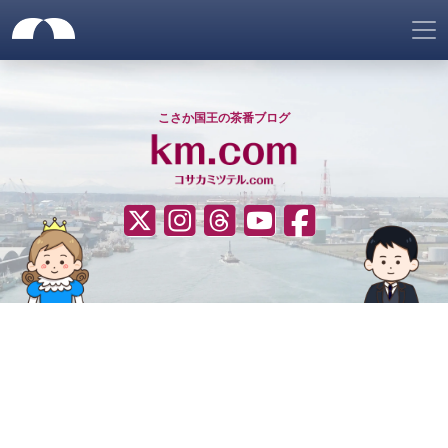
サイトメニュー
仮想ネット国家「ゴノヘマテ
サイトヘッダー
ナビゲーションをスキップ
こさか国王の茶番ブログ
????（Twitter）
Instagram
Threads
YouTube
Facebook
サイトナビゲーション
ヒーローエリア
コンテンツエリア