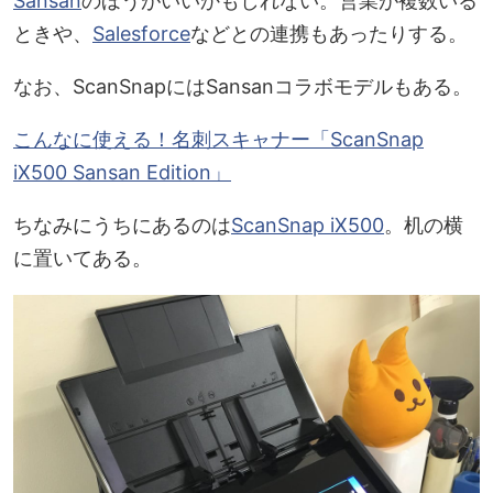
Sansan
のほうがいいかもしれない。営業が複数いる
ときや、
Salesforce
などとの連携もあったりする。
なお、ScanSnapにはSansanコラボモデルもある。
こんなに使える！名刺スキャナー「ScanSnap
iX500 Sansan Edition」
ちなみにうちにあるのは
ScanSnap iX500
。机の横
に置いてある。