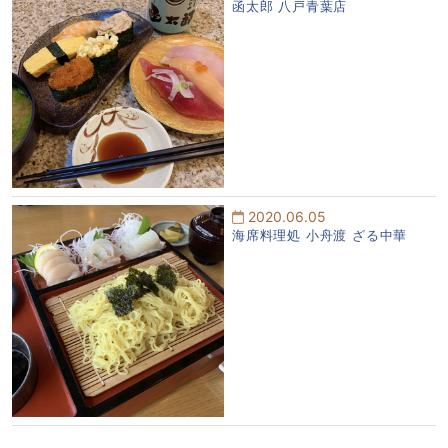
函太郎 八戸青葉店
2020.06.05
海席料理処 小舟渡 ざる中華