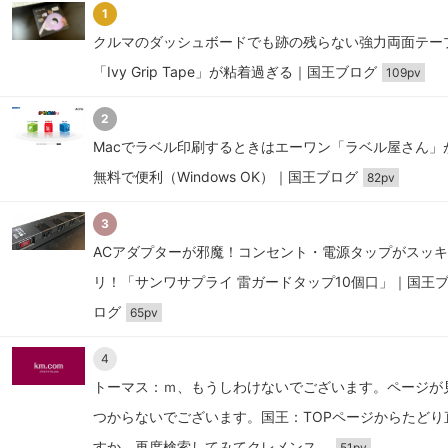
1
クルマのダッシュボードでも跡の残らない強力両面テー
「Ivy Grip Tape」が粘着過ぎる｜国王ブログ
109pv
2
Macでラベル印刷するときはエーワン「ラベル屋さん」
無料で便利（Windows OK）｜国王ブログ
82pv
3
ACアダプターが邪魔！コンセント・電源タップがスッ
リ！「サンワサプライ 雷ガードタップ10個口」｜国王
ログ
65pv
4
トーマス：ｍ、もうしわけないでございます。ページが
つからないでございます。国王：TOPページからたどり
すか、再度検索してみてクレメンス。
51pv