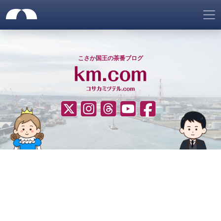
サイトメニュー
仮想ネット国家「ゴノヘマテ
サイトヘッダー
ナビゲーションをスキップ
こさか国王の茶番ブログ
????（Twitter）
Instagram
Threads
YouTube
Facebook
サイトナビゲーション
ヒーローエリア
コンテンツエリア