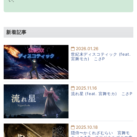
い。
新着記事
2026.01.26
世紀末ディスコティック (feat.
宮舞モカ) こさP
2025.11.16
流れ星 (feat. 宮舞モカ) こさP
2025.10.18
隠侍〜かくれざむらい 宮舞モ