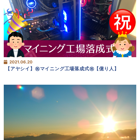
2021.06.20
【アヤシイ】㊗️マイニング工場落成式㊗️【億り人】