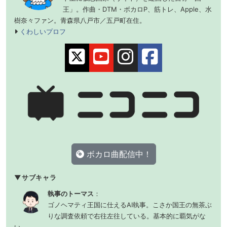
王」。作曲・DTM・ボカロP、筋トレ、Apple、水
樹奈々ファン。青森県八戸市／五戸町在住。
くわしいプロフ
X
YouTube
Instagram
facebook
ボカロ曲配信中！
▼サブキャラ
執事のトーマス
：
ゴノヘマティ王国に仕えるAI執事。こさか国王の無茶ぶ
りな調査依頼で右往左往している。基本的に覇気がな