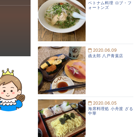
ベトナム料理 ロブ・フ
ォートンズ
2020.06.09
函太郎 八戸青葉店
2020.06.05
海席料理処 小舟渡 ざる
中華