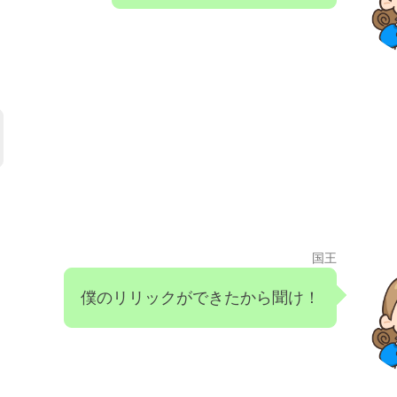
国王
僕のリリックができたから聞け！