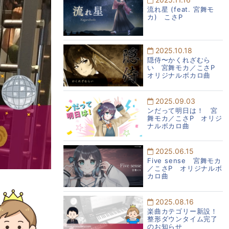
流れ星 (feat. 宮舞モ
カ) こさP
2025.10.18
隠侍〜かくれざむら
い 宮舞モカ／こさP
オリジナルボカロ曲
2025.09.03
ンだって明日は！ 宮
舞モカ／こさP オリジ
ナルボカロ曲
2025.06.15
Five sense 宮舞モカ
／こさP オリジナルボ
カロ曲
2025.08.16
楽曲カテゴリー新設！
整形ダウンタイム完了
のお知らせ