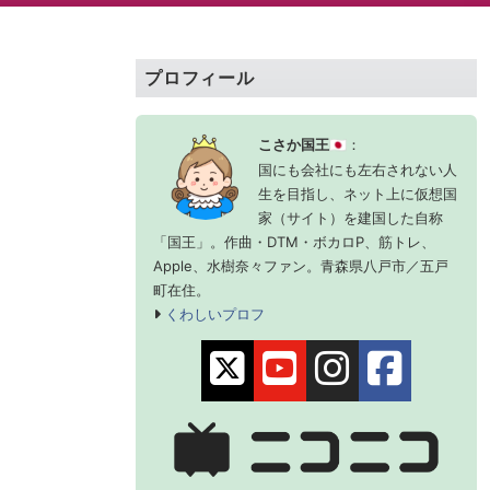
プロフィール
こさか国王
：
🇯🇵
国にも会社にも左右されない人
生を目指し、ネット上に仮想国
家（サイト）を建国した自称
「国王」。作曲・DTM・ボカロP、筋トレ、
Apple、水樹奈々ファン。青森県八戸市／五戸
町在住。
くわしいプロフ
X
YouTube
Instagra
face