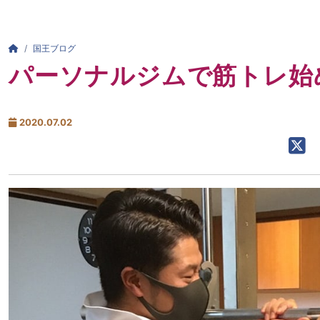
パンくずリスト
HOME
国王ブログ
パーソナルジムで筋トレ始
2020.07.02