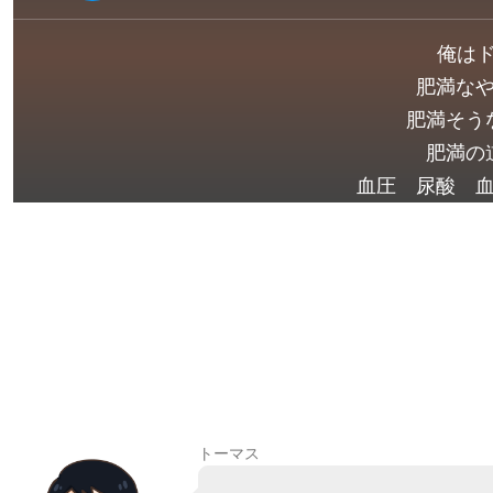
俺はド
肥満な
肥満そう
肥満の
血圧 尿酸 
トーマス