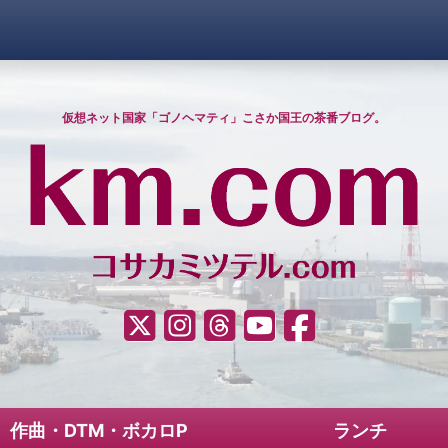
ィ」こさか国王の茶番ブログ 
仮想ネット国家「ゴノヘマティ」こさか国王の茶番ブログ。
????（Twitter）
Instagram
Threads
YouTube
Facebook
作曲・DTM・ボカロP
ランチ