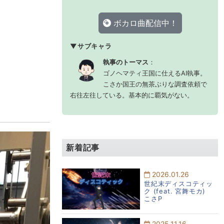
ボカロ曲配信中！
▼サブキャラ
執事のトーマス
：
ゴノヘマティ王国に仕えるAI執事。
こさか国王の無茶ぶりな調査依頼で
右往左往している。基本的に覇気がない。
新着記事
2026.01.26
世紀末ディスコティッ
ク (feat. 宮舞モカ)
こさP
2025.11.16