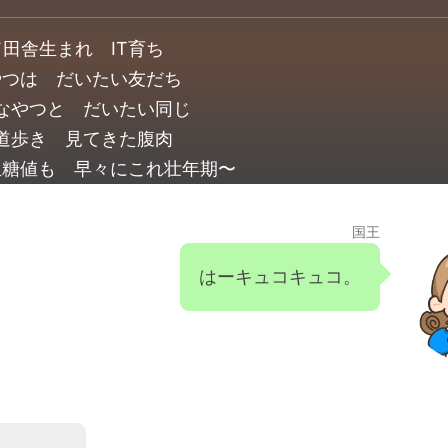
田舎生まれ IT育ち
やつは だいたい友だち
なやつと だいたい同じ
道歩き 見てきた腹肉
血糖値も 早々にこれ壮年期〜
国王
はーキュコキュコ。