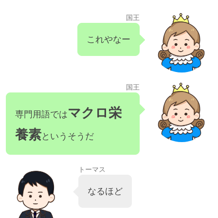
国王
これやなー
国王
マクロ栄
専門用語では
養素
というそうだ
トーマス
なるほど