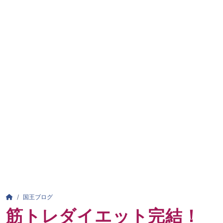
パンくずリスト
HOME
国王ブログ
筋トレダイエット完結！