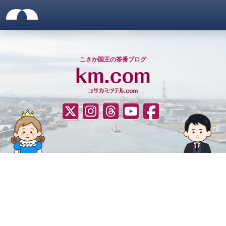
サイトメニュー
仮想ネット国家「ゴノヘマテ
サイトヘッダー
ナビゲーションをスキップ
こさか国王の茶番ブログ
????（Twitter）
Instagram
Threads
YouTube
Facebook
サイトナビゲーション
ヒーローエリア
コンテンツエリア