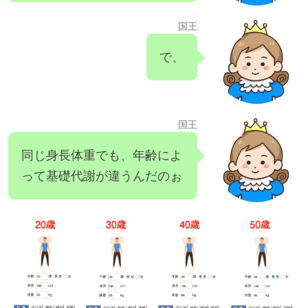
国王
で、
国王
同じ身長体重でも、年齢によ
って基礎代謝が違うんだのぉ