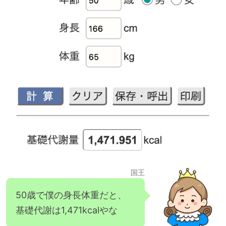
国王
50歳で僕の身長体重だと、
基礎代謝は1,471kcalやな