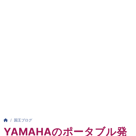
パンくずリスト
HOME
国王ブログ
YAMAHAのポータブル発