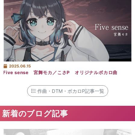
2025.06.15
Five sense 宮舞モカ／こさP オリジナルボカロ曲
作曲・DTM・ボカロP記事一覧
新着のブログ記事