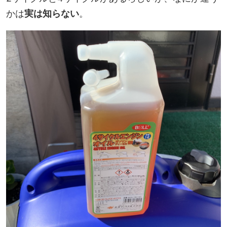
かは
実は知らない
。