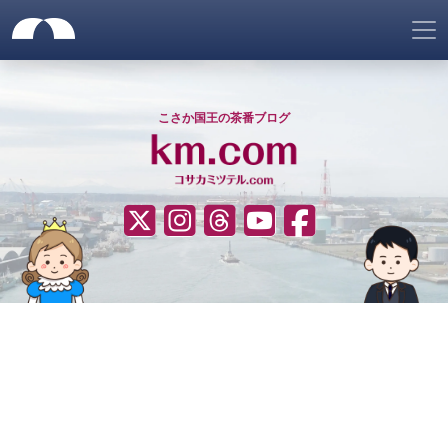
サイトメニュー
仮想ネット国家「ゴノヘマテ
サイトヘッダー
ナビゲーションをスキップ
こさか国王の茶番ブログ
????（Twitter）
Instagram
Threads
YouTube
Facebook
サイトナビゲーション
ヒーローエリア
コンテンツエリア