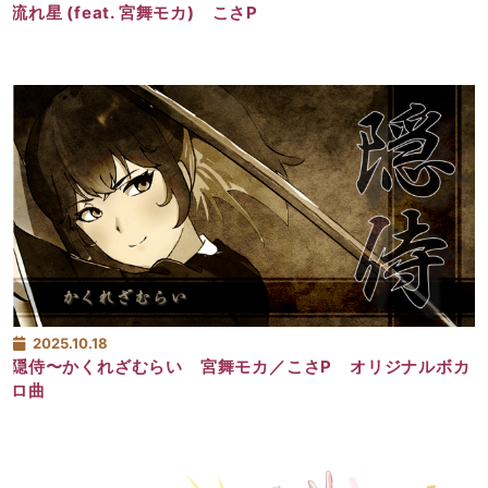
流れ星 (feat. 宮舞モカ) こさP
2025.10.18
隠侍〜かくれざむらい 宮舞モカ／こさP オリジナルボカ
ロ曲