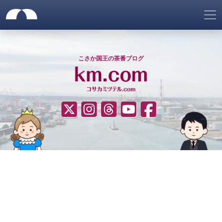
サイトメニュー
仮想ネット国家「ゴノヘマテ
サイトヘッダー
ナビゲーションをスキップ
こさか国王の茶番ブログ
????（Twitter）
Instagram
Threads
YouTube
Facebook
サイトナビゲーション
ヒーローエリア
コンテンツエリア