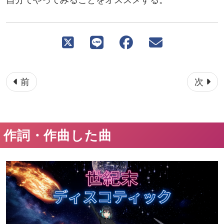
ページ送り
前
次
作詞・作曲した曲