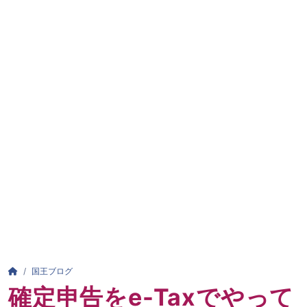
パンくずリスト
HOME
国王ブログ
確定申告をe-Taxでやって